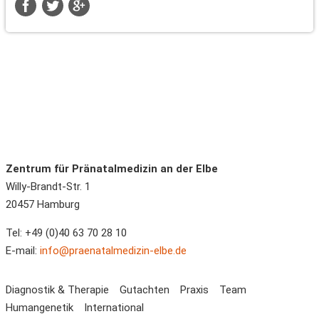
Zentrum für Pränatalmedizin an der Elbe
Willy-Brandt-Str. 1
20457
Hamburg
Tel:
+49 (0)40 63 70 28 10
E-mail:
info@praenatalmedizin-elbe.de
Navigation
Diagnostik & Therapie
Gutachten
Praxis
Team
überspringen
Humangenetik
International